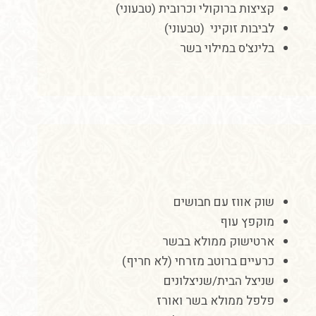
קציצות
ברוקולי
וכרובית
(
טבעוני
)
לביבות זוקיני (
טבעוני
)
בלינצ'ס במילוי בשר
שוק
אווז
עם
חבושים
מוקפץ עוף
ארטישוק ממולא בבשר
כרעיים
ברוטב
מזרחי
(
לא
חריף
)
שניצל
הבית
/
שניצלונים
פלפל
ממולא
בשר
ואורז