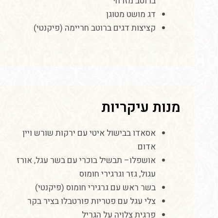
ברוטב
מזרחי
דג
מושט
מטוגן
קציצות
דגים
ברוטב
חריימה
(
פיקנטי
)
מנות עיקריות
אסאדו
בבישול
איטי
עם
ירקות
שורש
ויין
אדום
אושפלו
–
תבשיל
בוכרי
עם
בשר
עגל
,
אורז
עגול
,
גזר
וגרגירי
חומוס
בשר
ראש
עם
גרגירי
חומוס
(
פיקנטי
)
צלי
עגל
עם
פטריות
פורטבלו
בציר
בקר
פרגית
צלויה
על
הגריל