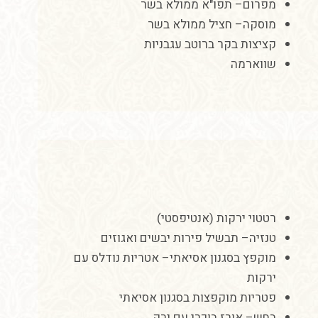
מפרום
–
תפו
"
א
ממולא
בשר
מוסקה
–
חציל
ממולא
בשר
קציצות
בקר
ברוטב
עגבניות
שווארמה
רטטוי
ירקות
(
אנטיפסטי
)
טנזיה
–
תבשיל
פירות
יבשים
ואגוזים
מוקפץ
בסגנון
אסיאתי
–
אטריות
נודלס
עם
ירקות
פטריות
מוקפצות
בסגנון
אסיאתי
בחש
–
אורז
בוכרי
עם
ירק