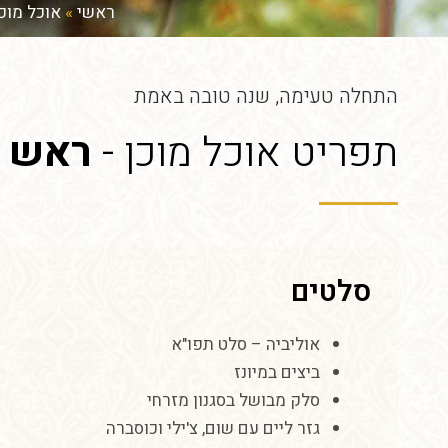
ראשי
»
אוכל מוכן
התחלה טעימה, שנה טובה באמת
תפריט אוכל מוכן -
ראש 
סלטים
אוליביה
–
סלט
תפו
"
א
ביצים
במיונז
סלק
מבושל
בסגנון
מזרחי
גזר
ליים
עם
שום
,
צ
'
ילי
וכוסברה