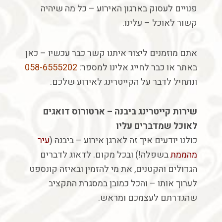
פנויים
לעסוק
בארגון
האירוע
–
כל
מה
שיהיה
קשור
לאוכל
–
עלינו
.
אתם
מוזמנים
ליצור
איתנו
קשר
כבר
עכשיו
–
כאן
באתר
או
כבר
לחייג
אלינו
למספר
:
058-6555202
ונתחיל
לדבר
על
הקייטרינג ל
אירוע
שלכם
.
שירות
קייטרינג
ביבנה
–
ארטורוס
דואגים
לאוכל
שמדברים
עליו
כולנו
יודעים
איך
זה
לארגן
אירוע
–
ביבנה (
עיר
מהממת
בשפלה!)
ובכל
מקום
.
לדאוג
לדברים
הגדולים
והקטנים
,
את
מי
להזמין
ובאיזה
קונספט
לערוך
אותו
–
והכל
כמובן
במסגרת
התקציב
שהגדרתם
לעצמכם
ומראש
.