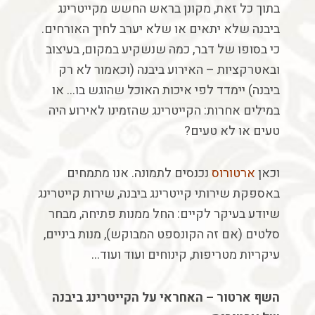
בתוך
כל
זאת
,
מקונן
בראש
החשש
מקייטרינג
ביבנה
שלא
יתאים
או
שלא
יערב
לחיך
האורחים
.
כי
בסופו
של
דבר
,
כמה
שנשקיע
במקום
,
בעיצוב
ובאטרקציות
–
האירוע
ביבנה
(
וכאמור
לא
רק
ביבנה
)
יימדד
לפי
איכות
האוכל
שהוגש
בו
…
או
במילים
אחרות
:
הקייטרינג
שהזמינו
לאירוע
היה
טעים
או
לא
טעים
?
וכאן
ארטורוס
נכנסים
לתמונה
.
אנו
מתמחים
באספקת
שירותי
קייטרינג
ביבנה
,
שירות
קייטרינג
שיודע
בעיקר
לקיים
:
החל
ממנות
פתיחה
,
מבחר
סלטים
(
אם
זה
הקונספט
המבוקש
),
מנות
ביניים
,
עיקריות
מטריפות
,
קינוחים
ועוד
ועוד
…
השף
ארטור
–
האחראי
על
הקייטרינג
ביבנה