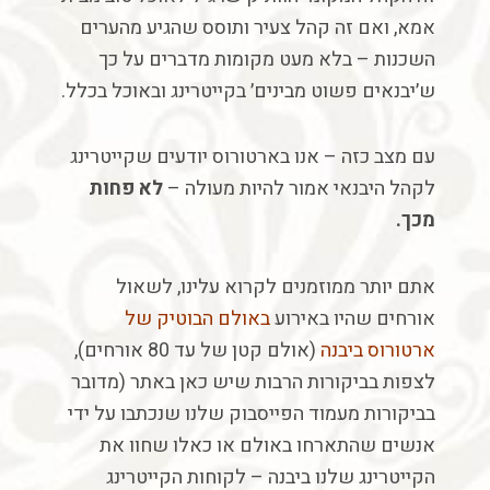
אמא
,
ואם
זה
קהל
צעיר
ותוסס
שהגיע
מהערים
השכנות
–
בלא
מעט
מקומות
מדברים
על
כך
ש׳יבנאים
פשוט
מבינים׳
בקייטרינג
ובאוכל
בכלל
.
עם
מצב
כזה
–
אנו
בארטורוס
יודעים
שקייטרינג
לקהל
היבנאי
אמור
להיות
מעולה
–
לא
פחות
מכך
.
אתם
יותר
ממוזמנים
לקרוא
עלינו
,
לשאול
אורחים
שהיו
באירוע
באולם
הבוטיק
של
ארטורוס
ביבנה
(
אולם
קטן
של
עד
80
אורחים
),
לצפות
בביקורות
הרבות
שיש
כאן
באתר
(
מדובר
בביקורות
מעמוד
הפייסבוק
שלנו
שנכתבו
על
ידי
אנשים
שהתארחו
באולם
או
כאלו
שחוו
את
הקייטרינג
שלנו
ביבנה – לקוחות הקייטרינג