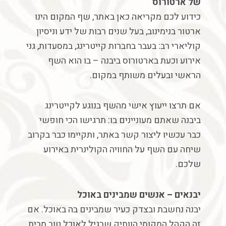
של
ארטורוס
כידוע
לכם מקריאה כאן באתר
,
שף
המקום
הינו
ארטור
בנימינוב
,
בעל
שנים
רבות
של
ידע
וניסיון
קוליארי
רב
:
בעבר
בחברות
קייטרינג
,
במסעדות
,
גני
אירוע
וכעת
בארטורוס
ביבנה
–
בו
הוא
השף
הראשי
ובעלים
משותף
במקום
.
אם
תרצו
ייעוץ
אישי
מהשף
בנוגע
לקייטרינג
ביבנה
שאתם
מעוניינים
בו
:
תרגישו
הכי
חופשי
כבר
עכשיו
ליצור
קשר
באתר
,
ותקיימו
כבר
בקרוב
שיחה
עם
השף
על
החוויה
הקולינרית
באירוע
שלכם
.
יבנאים
–
אנשים
שמבינים
באוכל
יבנה
נחשבת
ובצדק
כעיר
שמבינים
בה
באוכל
.
אם
זה
הקהל
המקומי
הוותיק
שרגיל
לאוכל
טוב
מבית