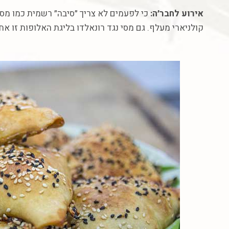
אירוע
לחב
ר׳ה
:
כי
לפעמים
לא
צריך
״סיבה״
רשמית
כמו
מסי
קולניארי
מעלף
.
גם
מסי
נגד
רונאלדו
בליגת
האלופות
זו
אח