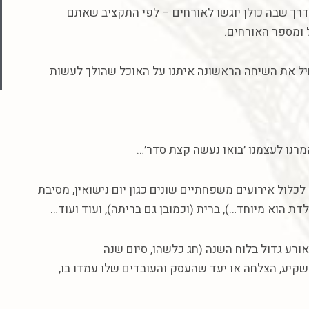
רך
שבה
כולן
יוגשו
לאורחים
–
לפי
התקציב
שאתם
ומספר
האורחים
.
ל
את
השיחה
הראשונה
איתנו
על
האוכל
שהולך
לעשות
מרנו
לעצמנו
׳בואו
נעשה
קצת
סדר׳
…
לכלול
אירועים
משפחתיים
שונים
כגון
יום
נישואין
,
מסיבת
לדת
הוא
מיוחד
…),
ברית
(
וכמובן
גם
בריתה
),
ועוד
ועוד
…
ורע
גדול
בלוח
השנה
(
חג
כלשהו
,
סיום
שנה
שקיע
,
הצלחה
או
יעד
שהעסק
והעובדים
שלו
עמדו
בו
,