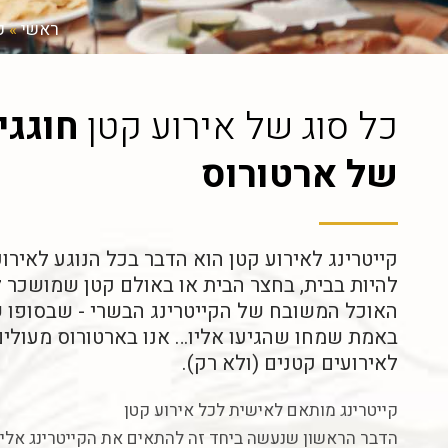
ראשי
»
ק
כל סוג של אירוע קטן
חוגגי
של ארטורוס
קייטרינג לאירוע קטן הוא הדבר בכל הנוגע לאיר
להיות בבית, בחצר הבית או באולם קטן שמושכר ל
האוכל המשובח של הקייטרינג הבשרי - שבסופו 
באמת שמחו שהגיעו אליו… אנו בארטורוס מעולים
לאירועים קטנים (ולא רק).
קייטרינג
מותאם
לאישית
לכל
אירוע
קטן
הדבר
הראשון
שנעשה
ביחד
זה
להתאים
את
הקייטרינג
אלי