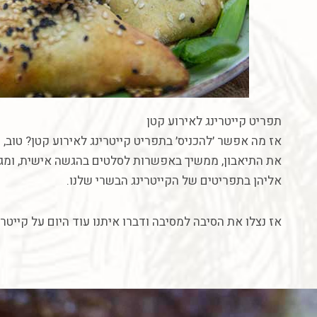
תפריט
קייטרינג
לאירוע
קטן
אז
מה
אפשר
׳להכניס׳
בתפריט
קייטרינג
לאירוע
קטן
?
טוב
,
ז
את
התיאבון
,
ממשיך
באפשרות
לסלטים
בהגשה
אישית
,
ומג
אליהן
בתפריטים
של
הקייטרינג
הבשרי
שלנו
.
אז
נצלו
את
הסיבה
למסיבה
ודברו
איתנו
עוד
היום
על
קייטרי