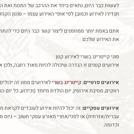
לעשות
כבר
היום
,
נתאים
ביחד
את
ההרכב
של
המנות
ואת
הד
תגדירו
לאירוע
וכמובן
לפי
אופי
האירוע
עצמו
–
סגנון
הקהל
אתם
באמת
יותר
ממוזמנים
ליצור
קשר
כבר
היום
כדי
להתחי
את
האירוע
שלכם
…
סוגי
קייטרינג
בשרי
לאירוע
קטן
אירועים
קטנים
זו
הגדרה
שיכולה
להיות
מאוד
רחבה
,
ולכן
א
אירועים
פרטיים
:
קייטרינג
בשרי
לאירועים
מסוג
זה
יכולים
רווקים
,
מסיבת
אירוסין
,
יום
הולדת
מיוחד
(
וכידוע
,
כל
יום
הו
אירועים
עסקיים
:
זה
יכול
להיות
אירוע
לעובדים
לקראת
מא
עברית
/
אזרחית
)
או
לפני
/
אחרי
מאורע
עסקי
חשוב
–
גיוס
מ
וכדומה
.