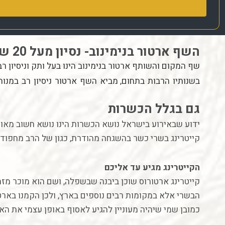
השף ארטור בנימינוב- נסיון מעל 20 שנה במטבח הבשרי
שף
המקום
והשותף
ארטור
בנימינוב
הינו
בעל
ותק
וניסיון
רב
בשנותיו
הרבות
בתחום
,
מביא
השף
ארטור
ניסיון
רב
במנות
גם בגלל הכשרות
ידוע שבאירוע בישראל נושא הכשרות הינו נושא חשוב מאוד.
קייטרינג בשרי כשר בהשגחה מהודרת, כגון של הרב מחפוד, ב
הקייטרינג
מגיע
עד
אליכם
קייטרינג ארטורוס שוכן ביבנה שבשפלה, ושם הוא מוכר מזה
הבשרי אלא במקומות רבים נוספים בארץ, ולכן הקמנו בארט
כמובן שמי שיהיה מעוניין להגיע לאסוף באופן עצמי את הא