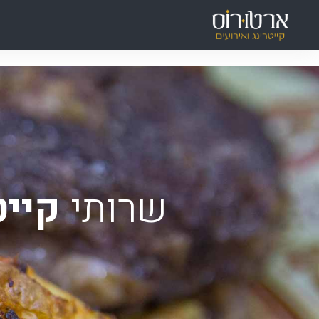
ילוג
תוכן
שרותי
קייט