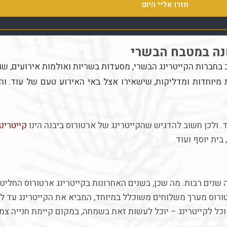
חזרו אליי היום
בחברות הקייטרינג הבשרי
,
מסעדות
בשריות
ואולמות
אירועים
,
שג
מיוחדות
ומדליקות
,
שישאירו
אצל
באי
האירוע
טעם
של
עוד
.
וה
 ולכן חשוב להדגיש שהקייטרינג של ארטורוס ביבנה הינו
קייטרינ
ית יוסף ועוד.
 שנים רבות. מה שכן, בשנים האחרונות בקייטרינג ארטורוס החליט
ורוס מערך משלוחים משוכלל במיוחד, המביא את הקייטרינג עד ל
וכל לקייטרינג – יוכל לעשות זאת בשמחה, במקום קיימת חנייה צ