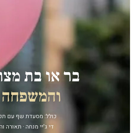
בר או בת מצו
והמשפחה ת
כולל: מסעדת שף עם תפרי
די ג'יי מנחה · תאורה וה