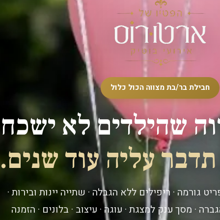
חבילת בר/בת מצווה הכול כלול
וה שהילדים לא ישכחו.
דבר עליה עוד שנים.
ט גורמה · ריפילים ללא הגבלה · שתייה יינות ובירות ·
גברה · מסך ענק למצגת · עוגה · עיצוב · בלונים · הזמנה