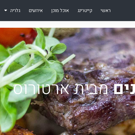
ראשי
קייטרינג
אוכל מוכן
אירועים
גלריה
ים
מבית ארטורוס