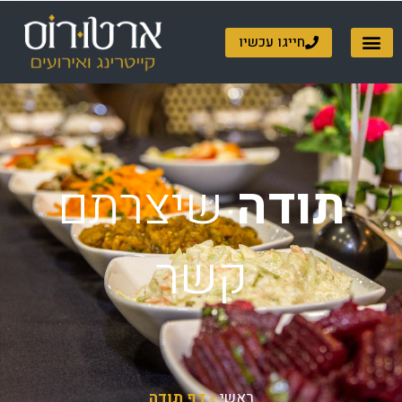
ילוג
תוכן
חייגו עכשיו
תודה
שיצרתם
קשר
ראשי
»
דף תודה