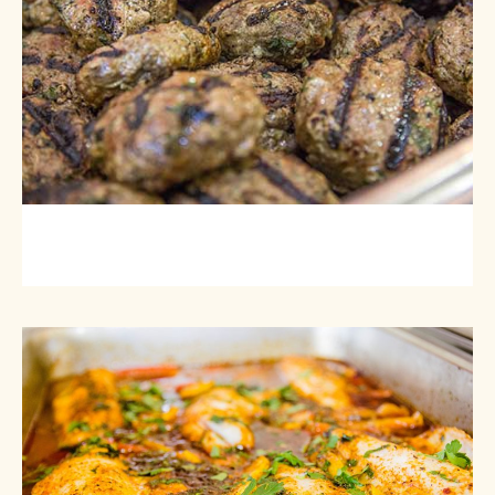
קבב בוכרי משודרג