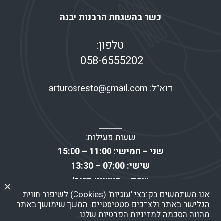
כשר בהשגחת הרבנות יבנה
טלפון:
058-6555202
דוא״ל:
arturosresto@gmail.com
שעות פעילות:
שני – חמישי: 11:00 – 15:00
שישי: 07:00 – 13:30
שבת – ראשון: סגור!
אנו משתמשים בקובצי 'עוגיות' (Cookies) לשיפור חווית
הגלישה באתר ולצרכים סטטיסטיים. המשך שימושך באתר
הצהרת נגישות
|
מדיניות ופרטיות
מהווה הסכמה למדיניות הפרטיות שלנו.