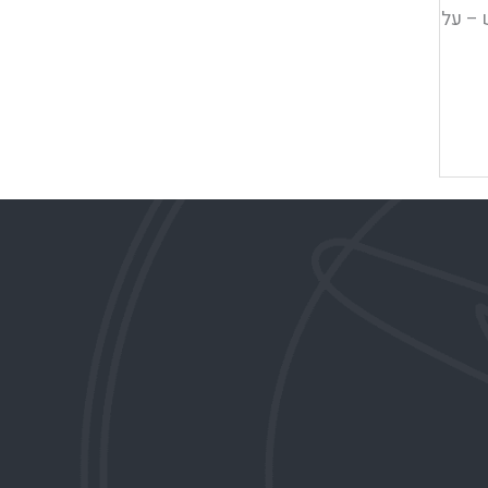
 – על