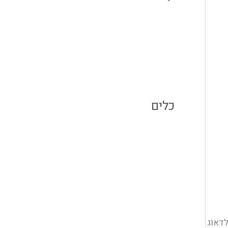
אירועים קטנים
מגזין קולינארי
קייטרינג בשרי
כלים
התחבר
פיד רשומות
פיד תגובות
WordPress.org
לדאוג