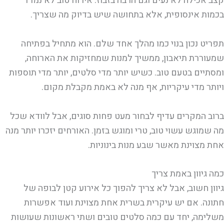
קצב אכילה לא נעים וגם הרבה בזבוז. אירוח טוב לא נמדד
בכמות אינסופית, אלא בתחושה שיש בדיוק מה שצריך.
תפריט נכון בנוי כמו מהלך אחד שלם. הוא מתחיל בפתיחה
שמעוררת תיאבון, ממשיך למנות שמחזיקות את הארוחה,
ומסתיים בטעם טוב. כשיש יותר מדי סלטים, יותר מדי תוספות
ויותר מדי עיקריות, אף מנה לא באמת מקבלת מקום.
ברוב המקרים עדיף לבחור מעט פחות סוגים, אבל לוודא שכל
מה שמוגש עשוי טוב, טרי ומוגש בזמן. האורחים יזכרו יותר מנה
אחת מצוינת מאשר שבע מנות בינוניות.
כמה גיוון באמת צריך
גיוון חשוב, אבל לא צריך להפוך כל אירוע קטן לבופה של
חתונה. אם יש עיקרית בשרית אחת מצוינת ועוד אפשרות
משלימה, יחד עם כמה סלטים טובים ושתי ראשונות שעושות