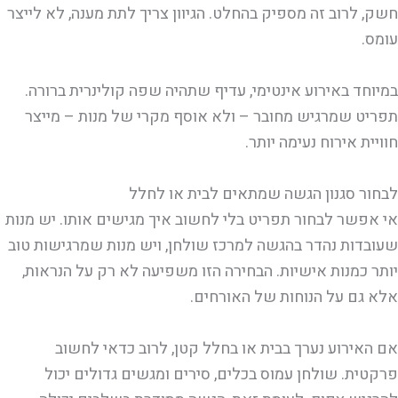
חשק, לרוב זה מספיק בהחלט. הגיוון צריך לתת מענה, לא לייצר
עומס.
במיוחד באירוע אינטימי, עדיף שתהיה שפה קולינרית ברורה.
תפריט שמרגיש מחובר – ולא אוסף מקרי של מנות – מייצר
חוויית אירוח נעימה יותר.
לבחור סגנון הגשה שמתאים לבית או לחלל
אי אפשר לבחור תפריט בלי לחשוב איך מגישים אותו. יש מנות
שעובדות נהדר בהגשה למרכז שולחן, ויש מנות שמרגישות טוב
יותר כמנות אישיות. הבחירה הזו משפיעה לא רק על הנראות,
אלא גם על הנוחות של האורחים.
אם האירוע נערך בבית או בחלל קטן, לרוב כדאי לחשוב
פרקטית. שולחן עמוס בכלים, סירים ומגשים גדולים יכול