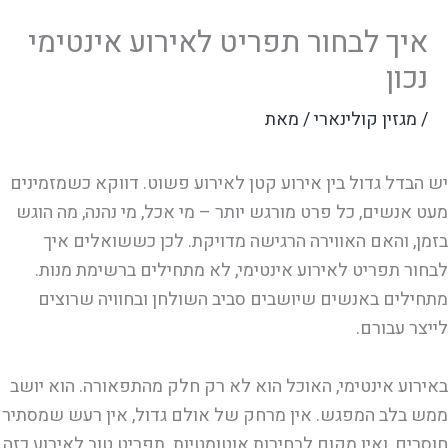
איך לבחור תפריט לאירוע אינטימי
נכון
/
מגזין קולינארי
/ מאת
יש הבדל גדול בין אירוע קטן לאירוע פשוט. דווקא כשמזמינים
מעט אנשים, כל פרט מורגש יותר – מי אכל, מי נהנה, מה הוגש
בזמן, והאם האווירה הרגישה מדויקת. לכן כששואלים איך
לבחור תפריט לאירוע אינטימי, לא מתחילים ברשימת מנות.
מתחילים באנשים שיושבים סביב השולחן ובחוויה שרוצים
לייצר עבורם.
באירוע אינטימי, האוכל הוא לא רק חלק מהתפאורה. הוא יושב
ממש בלב המפגש. אין מרחק של אולם גדול, אין רעש שמסתיר
חוסרים, ואין מקום לבחירות אוטומטיות. תפריט טוב לאירוע כזה