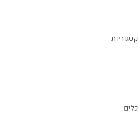
פברואר 2019
קטגוריות
אירועים קטנים
מגזין קולינארי
קייטרינג בשרי
כלים
התחבר