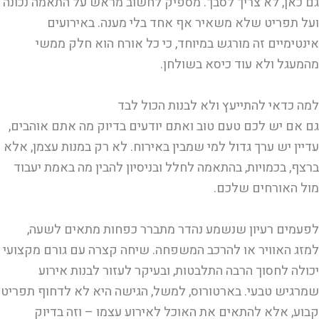
גם כאן, לא צריך לסבך. מספיק לחשוב מראש על התאמה נכונה
ועל תפריט שלא משאיר אף אחד בלי מענה. באירועים
אינטימיים זה מורגש במיוחד, כי כל אורח הוא חלק ממשי
מהמעגל ולא עוד כיסא בשולחן.
למה כדאי להתייעץ ולא לבנות הכול לבד
גם אם יש לכם טעם טוב ואתם יודעים בדיוק מה אתם אוהבים,
עדיין יש ערך גדול למי שמבין באירוח. לא רק במנות עצמן, אלא
ברצף, בכמויות, בהתאמה לחלל ובניסיון להבין מה באמת יעבוד
מול האורחים שלכם.
לפעמים רעיון שנשמע נהדר מתברר כפחות מתאים לשעה,
למזג האוויר או להרכב המשפחה. שיחה קצרה עם גורם מקצועי
יכולה לחסוך הרבה התלבטות, ובעיקר לעזור לבנות אירוע
שמרגיש טבעי. בארטורוס, למשל, הגישה היא לא לדחוף תפריט
קבוע, אלא להתאים את האוכל לאירוע עצמו – וזה בדיוק