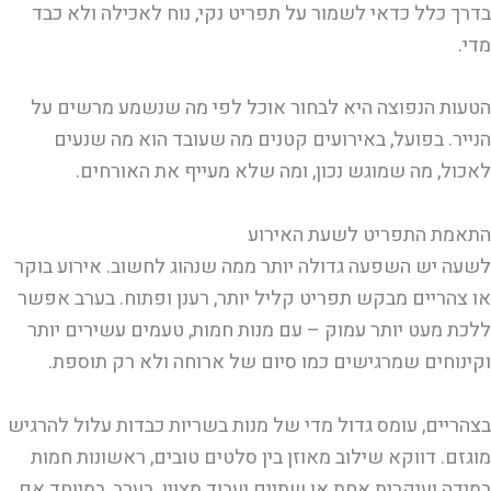
בדרך כלל כדאי לשמור על תפריט נקי, נוח לאכילה ולא כבד
מדי.
הטעות הנפוצה היא לבחור אוכל לפי מה שנשמע מרשים על
הנייר. בפועל, באירועים קטנים מה שעובד הוא מה שנעים
לאכול, מה שמוגש נכון, ומה שלא מעייף את האורחים.
התאמת התפריט לשעת האירוע
לשעה יש השפעה גדולה יותר ממה שנהוג לחשוב. אירוע בוקר
או צהריים מבקש תפריט קליל יותר, רענן ופתוח. בערב אפשר
ללכת מעט יותר עמוק – עם מנות חמות, טעמים עשירים יותר
וקינוחים שמרגישים כמו סיום של ארוחה ולא רק תוספת.
בצהריים, עומס גדול מדי של מנות בשריות כבדות עלול להרגיש
מוגזם. דווקא שילוב מאוזן בין סלטים טובים, ראשונות חמות
במידה ועיקרית אחת או שתיים יעבוד מצוין. בערב, במיוחד אם