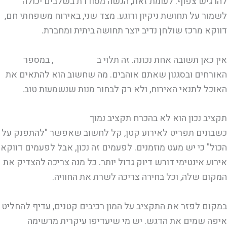
להרגיש צפוף. לעומת זאת, הגשה מסודרת בשלבים יכולה
לשמור על תחושת ניקיון ורוגע. מצד שני, באירוח משפחתי חם,
דווקא מרכז שולחן נדיב יוצר תחושה ביתית ומחברת.
אין כאן תשובה אחת נכונה. זה תלוי ב
גודל המקום
, במספר
האורחים ובסגנון שאתם אוהבים. מה שחשוב הוא להתאים את
האוכל לתנאי האירוח, ולא רק לבחור מנות שנשמעות טוב.
תקציב נכון הוא לא בהכרח תקציב נמוך
כשבונים תפריט לאירוע קטן, קל לחשוב שאפשר "להתפנק על
הכול" כי יש מעט מוזמנים. לפעמים זה נכון, אבל לפעמים דווקא
אירוע אינטימי דורש דיוק גדול יותר. כל מנה צריכה להצדיק את
המקום שלה, וכל בחירה צריכה לשרת את החוויה.
במקום לפזר את התקציב על המון רכיבים קטנים, עדיף להחליט
איפה שמים את הדגש. יש מי שיעדיפו עיקרית מרשימה