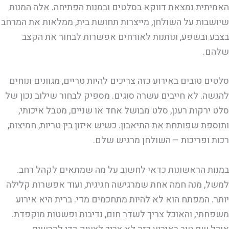
האמיתית נמצאת דווקא בסלטים ובמנות הפתיחה. אלה המנות
שיושבות על השולחן, מייצרות תחושת בית, ממלאות את המרחב
בצבע ובשפע, ונותנות לאורחים אפשרות לבחור את הקצב
שלהם.
סלטים טובים באירוע כזה צריכים להיות טריים, מגוונים ונוחים
להגשה. לא חייבים עשרה סוגים. מספיק לבחור שילוב נכון של
סלט ירקות רענן, סלט מבושל אחד או שניים, מטבל איכותי,
ותוספת שפותחת את התיאבון. כשיש איזון בין טריות, חמיצות,
רכות ופריכות – השולחן מרגיש שלם.
במנות הראשונות כדאי לחשוב על מה שמתאים לקהל רחב.
למשל, מנה חמה אחת שמרגישה חגיגית, ועוד אפשרות קלילה
יותר. המפתח הוא לא להיות מתחכמים מדי. ברית היא אירוע
משפחתי, והאוכל צריך לשדר חום, נדיבות ופשטות מוקפדת.