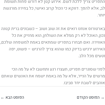
התפריט צריך ללכת לשם. אירוע קטן לא דורש פחות תשומת
לב, אלא להפך. דווקא כי הכול קרוב ואישי, כל בחירה מורגשת
יותר.
בארטורוס אנחנו רואים את זה שוב ושוב – כשבונים ברית קטנה
נכון, האוכל לא רק ממלא את השולחן, הוא מחזיק את כל
האווירה. ואם תבחרו בתפריט שמתאים באמת למשפחה שלכם,
האירוע ירגיש בדיוק כמו שהוא צריך להרגיש – פשוט, יפה
וטעים מכל הלב.
לפני שסוגרים תפריט, תעצרו רגע ותחשבו לא על מה הכי
מרשים על הנייר, אלא על מה באמת ישמח את האנשים שאתם
אוהבים לשבת יחד סביבו.
→
הפוסט הקודם
הפוסט הבא
←