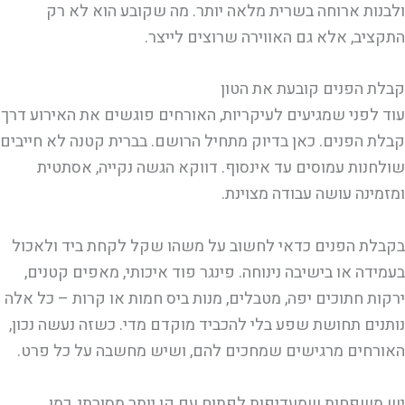
ולבנות ארוחה בשרית מלאה יותר. מה שקובע הוא לא רק
התקציב, אלא גם האווירה שרוצים לייצר.
קבלת הפנים קובעת את הטון
עוד לפני שמגיעים לעיקריות, האורחים פוגשים את האירוע דרך
קבלת הפנים. כאן בדיוק מתחיל הרושם. בברית קטנה לא חייבים
שולחנות עמוסים עד אינסוף. דווקא הגשה נקייה, אסתטית
ומזמינה עושה עבודה מצוינת.
בקבלת הפנים כדאי לחשוב על משהו שקל לקחת ביד ולאכול
בעמידה או בישיבה נינוחה. פינגר פוד איכותי, מאפים קטנים,
ירקות חתוכים יפה, מטבלים, מנות ביס חמות או קרות – כל אלה
נותנים תחושת שפע בלי להכביד מוקדם מדי. כשזה נעשה נכון,
האורחים מרגישים שמחכים להם, ושיש מחשבה על כל פרט.
יש משפחות שמעדיפות לפתוח עם קו יותר מסורתי, כמו