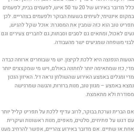
כלל מדובר באירוע של 20 עד 50 איש, לפעמים בבית, לפעמים
במקום אינטימי, לעיתים בשעות הבוקר ולפעמים בצהריים. לכן
תפריט טוב הוא כזה שמבין את המסגרת: אוכל שקל להגיש,
נעים לאכול, ומתאים גם לסבים וסבתות, גם לחברים צעירים וגם
לבני משפחה שמגיעים ישר מהעבודה.
הטעות הנפוצה היא ללכת לקיצון. יש מי שבוחרים ארוחה כבדה
מדי, כזו שמתאימה יותר לחתונה באולם, ויש מי שמקצצים יותר
מדי ומגלים באמצע האירוע שהשולחן נראה דל. האיזון הנכון
נמצא באמצע – מגוון טוב, מנות ברורות, והגשה שמרגישה
מסודרת ולא מתאמצת.
אם הברית נערכת בבוקר, לרוב עדיף ללכת על תפריט קליל יותר
עם דגש על פתיחים, סלטים, מאפים, מנות ראשונות ועיקרית
אחת או שתיים. אם מדובר באירוע צהריים, אפשר להרחיב מעט