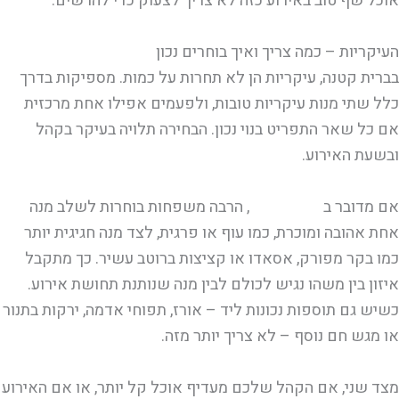
אוכל שף טוב באירוע כזה לא צריך לצעוק כדי להרשים.
העיקריות – כמה צריך ואיך בוחרים נכון
בברית קטנה, עיקריות הן לא תחרות על כמות. מספיקות בדרך
כלל שתי מנות עיקריות טובות, ולפעמים אפילו אחת מרכזית
אם כל שאר התפריט בנוי נכון. הבחירה תלויה בעיקר בקהל
ובשעת האירוע.
אם מדובר ב
אירוע בשרי
, הרבה משפחות בוחרות לשלב מנה
אחת אהובה ומוכרת, כמו עוף או פרגית, לצד מנה חגיגית יותר
כמו בקר מפורק, אסאדו או קציצות ברוטב עשיר. כך מתקבל
איזון בין משהו נגיש לכולם לבין מנה שנותנת תחושת אירוע.
כשיש גם תוספות נכונות ליד – אורז, תפוחי אדמה, ירקות בתנור
או מגש חם נוסף – לא צריך יותר מזה.
מצד שני, אם הקהל שלכם מעדיף אוכל קל יותר, או אם האירוע