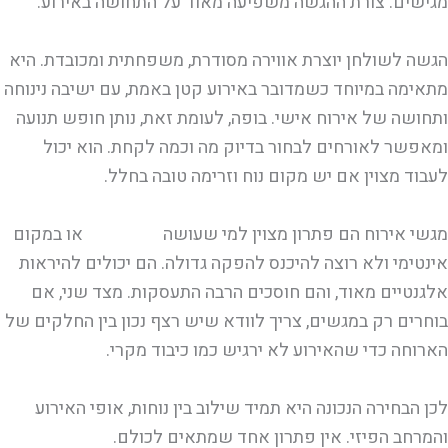
מגישים. צורת ההגשה משפיעה מאוד על התחושה באירוע.
הגשה לשולחן יוצרת אווירה מסודרת, משפחתית ומכובדת. היא
מתאימה במיוחד כשמדובר באירוע קטן באמת, עם ישיבה נינוחה
ותחושה של אירוח אישי. בופה, לעומת זאת, נותן חופש תנועה
ומאפשר לאורחים לבחור בדיוק מה וכמה לקחת. הוא יכול
לעבוד מצוין אם יש מקום נוח וזרימה טובה בחלל.
מגשי אירוח הם פתרון מצוין למי שעושה
ברית בבית
או במקום
אינטימי ולא רוצה להיכנס להפקה גדולה. הם יכולים להיראות
אלגנטיים מאוד, והם חוסכים הרבה התעסקות. מצד שני, אם
בוחרים רק במגשים, צריך לוודא שיש רצף נכון בין החלקים של
הארוחה כדי שהאירוע לא ירגיש כמו כיבוד מקרי.
לכן הבחירה הנכונה היא תמיד שילוב בין נוחות, אופי האירוע
והמרחב הפיזי. אין פתרון אחד שמתאים לכולם.