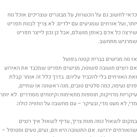
כדאי לחשוב גם על הכשרות, על מבוגרים שצריכים אוכל נוח
יותר, ועל אורחים שמגיעים עם ילדים. לא צריך לבנות תפריט
שירצה כל אדם באופן מושלם, אבל כן נכון לייצר תפריט
שמרגיש מתחשב.
אז מה מגישים בברית קטנה בפועל
אם רוצים תשובה פשוטה, מגישים תפריט שמכבד את האירוע
ואת האורחים בלי להכביד עליהם. בדרך כלל זה אומר קבלת
פנים נעימה, כמה סלטים טובים, מנה ראשונה או שתיים,
עיקריות מדויקות, תוספות מתאימות וקינוחים מסודרים. לא יותר
מדי, לא מעט מדי, ובעיקר – עם מחשבה על החוויה כולה.
במקום לשאול כמה מנות צריך, עדיף לשאול איך רוצים
שהאורחים ירגישו. אם התשובה היא חם, נעים, טעים ומטופל –