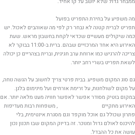
ממבחר גדול שלא יושב על קו אחיד.
מה משפיע על בחירת התפריט בפועל
תפריט לברית קטנה לא נבחר רק לפי מה שאוהבים לאכול. יש
כמה שיקולים מעשיים שכדאי לקחת בחשבון מראש. שעת
האירוע היא אחד המרכזיים שבהם. ברית ב-11:00 בבוקר לא
צריכה להרגיש כמו ארוחת ערב חגיגית, וברית בצהריים כן יכולה
לשאת תפריט בשרי רחב יותר.
גם סוג המקום משפיע. בבית פרטי צריך לחשוב על הגשה נוחה,
על מקום לשולחנות, על זרימת אורחים ועל מינימום בלגן.
במקום בוטיק מסודר אפשר לאפשר חוויה מעט מלאה יותר. אם
האירוע מתקיים
באזור יבנה והשפלה
, משפחות רבות מעדיפות
פתרון שכולל גם אוכל מוקפד וגם מסגרת אינטימית, בלי
להיכנס לאולם גדול ומנוכר. זה בדיוק המקום שבו תכנון נכון
עושה את כל ההבדל.