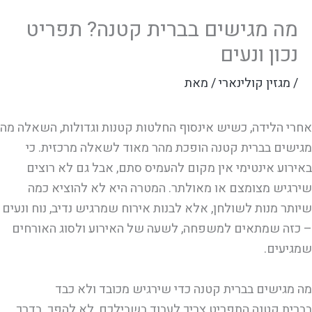
מה מגישים בברית קטנה? תפריט
נכון ונעים
/
מגזין קולינארי
/ מאת
אחרי הלידה, כשיש אינסוף החלטות קטנות וגדולות, השאלה מה
מגישים בברית קטנה הופכת מהר מאוד לשאלה מרכזית. כי
באירוע אינטימי אין מקום להעמיס סתם, אבל גם לא רוצים
שירגיש מצומצם או מאולתר. המטרה היא לא להוציא כמה
שיותר מנות לשולחן, אלא לבנות אירוח שמרגיש נדיב, נוח ונעים
– כזה שמתאים למשפחה, לשעה של האירוע ולסוג האורחים
שמגיעים.
מה מגישים בברית קטנה כדי שירגיש מכובד ולא כבד
בברית קטנה התפריט צריך לעבוד בשבילכם, לא להפך. בדרך