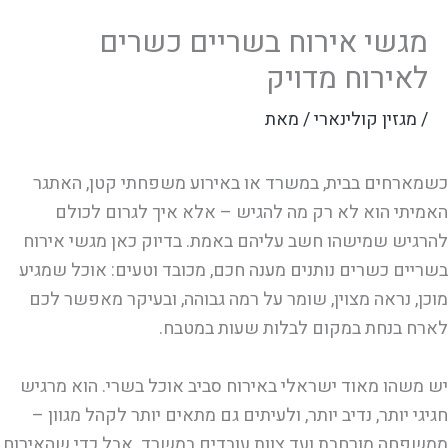
מגשי אירוח בשריים כשרים
לאירוח מדויק
/
מגזין קולינארי
/ מאת
כשמארחים בבית, במשרד או באירוע משפחתי קטן, האתגר
האמיתי הוא לא רק מה להגיש – אלא איך לגרום לכולם
להרגיש שמישהו חשב עליהם באמת. בדיוק כאן מגשי אירוח
בשריים כשרים נותנים מענה חכם, מכובד וטעים: אוכל שמגיע
מוכן, נראה מצוין, שומר על רמה גבוהה, ובעיקר מאפשר לכם
לארח בנחת במקום לבלות שעות במטבח.
יש משהו מאוד ישראלי באירוח סביב אוכל בשרי. הוא מרגיש
חגיגי יותר, נדיב יותר, ולעיתים גם מתאים יותר לקהל מגוון –
ממשפחה מורחבת ועד צוות עובדים במשרד. אבל כדי שהאירוח