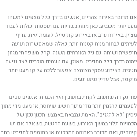
אם מדובר באירוח צהריים, אנשים בדרך כלל מצפים למשהו
מעט יותר משביע. כאן מנות בשריות עם תוספות יכולות לעבוד
מצוין. באירוח ערב או באירוע קוקטייל, לעומת זאת, עדיף
לעיתים לבחור מנות קטנות יותר, כאלה שמאפשרות תנועה
חופשית ושיחה. גם גיל האורחים משנה. קהל משפחתי מגוון
ייהנה בדרך כלל מתפריט מאוזן, עם טעמים מוכרים לצד נגיעה
חגיגית. באירוע עסקי מצומצם אפשר ללכת על קו מעט יותר
מוקפד, אבל עדיין נגיש ונעים.
עוד נקודה שחשוב לקחת בחשבון היא הכמות. אנשים נוטים
לפעמים להזמין יותר מדי מתוך חשש שיחסר, או מעט מדי מתוך
ניסיון "לא להגזים". האמת נמצאת באמצע. תכנון נכון של
הכמויות תלוי במשך האירוע, בשעת ההגשה, בשאלה אם יש
קינוחים, ואם מדובר בארוחה המרכזית או בתוספת לתפריט רחב