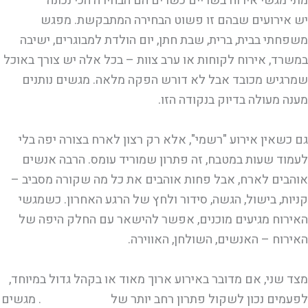
מתי מגשי אירוח בשריים כשרים הם הבחירה הכי נכונה
יש אירועים שבהם זו פשוט הבחירה המתבקשת. מפגש
משפחתי בבית, ברית, שבת חתן, יום הולדת למבוגרים, ישיבה
במשרד, אירוח לקוחות או ערב צוות – בכל אלה יש צורך באוכל
שמרגיש מכובד אבל לא דורש הפקה מלאה. מגשים נותנים
מענה מעולה בדיוק בנקודה הזו.
גם כשאין אירוע "רשמי", אלא רק רצון לארח בצורה יפה בלי
לעמוד שעות במטבח, זה פתרון שמוריד עומס. הרבה אנשים
אוהבים לארח, אבל פחות אוהבים את כל מה שקורה מסביב –
קניות, בישול, הגשה, סידור ולחץ של הרגע האחרון. כשמגשי
האירוח מגיעים מוכנים, אפשר להישאר עם החלק היפה של
האירוח – האנשים, השולחן, האווירה.
מצד שני, אם מדובר באירוע ארוך מאוד או בקהל גדול במיוחד,
לפעמים נכון לשקול פתרון רחב יותר של
קייטרינג מלא
. מגשים