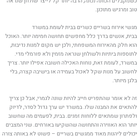
כשמקבלים הכוונה נכונה, הרבה יותר קל לייצר שולחן שנראה
טוב ומרגיש מתוכנן.
מגשי אירוח בשריים כשרים בבית לעומת במשרד
בבית, אנשים בדרך כלל מחפשים תחושה חמימה יותר. האוכל
הוא חלק מהאירוח המשפחתי, ולכן יש מקום למנות נדיבות,
לתוספות ביתיות ולשולחן שנראה מזמין ולא פורמלי מדי.
במשרד, לעומת זאת, נוחות האכילה חשובה אפילו יותר. צריך
לחשוב על מנות שקל לאכול בעמידה או בישיבה קצרה, בלי
בלגן מיותר.
זה לא אומר שהתפריט חייב להיות שונה לגמרי, אבל כן צריך
להתאים את המבנה שלו. במשרד יש ערך גדול לסדר, לדיוק
ולפתרון שמתאים ללוחות זמנים. בבית, לפעמים מה שחשוב
יותר הוא האווירה והתחושה שהשקיעו באורחים. שני המצבים
יכולים ליהנות מאוד ממגשים בשריים – פשוט לא באותה צורה