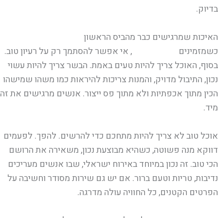
בדיוק.
האיכות שמרגישים כבר מהביס הראשון
כשמזמינים
אוכל לאירוח
, אי אפשר להסתמך רק על רעיון טוב.
בסוף, האוכל צריך להיות טעים באמת. הבשר צריך להיות עשוי
נכון, התיבול מדויק, והמנות צריכות להיראות כמו משהו שמישהו
הכין מתוך אכפתיות ולא מתוך פס ייצור. אנשים מרגישים את זה
מיד.
אוכל טוב לא צריך להיות מתחכם כדי להרשים. להפך. לפעמים
דווקא מנה פשוטה, כשהיא מבוצעת נכון, משאירה את הרושם
הכי טוב. זה נכון במיוחד באירוח ישראלי, שבו אנשים מעריכים
נדיבות, טריות וטעם ברור. אם יש גם שירות מסודר וחשיבה על
הפרטים הקטנים, כל החוויה עולה מדרגה.