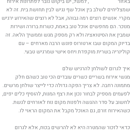
באזור
יבנה והשפלה
, למשל, יש ביקוש גובר לפתרונות אירוח
שמצליחים לשלב בין אוכל שף נגיש לבין תחושת בית. זה לא
מקרי. אנשים רוצים רמה גבוהה, אבל לא רוצים שהאירוע ירגיש
מנוכר. הם מחפשים אוכל טוב באמת, כשרות ברורה ושירות
שמבין את הסיטואציה ולא רק מספק מגש וממשיך הלאה. זה
בדיוק המקום שבו ארטורוס פוגש הרבה מארחים – עם
קולינריה בשרית מוקפדת ויחס אישי שמרגיש טבעי.
איך לגרום לשולחן להרגיש שלם
מגשי אירוח בשריים כשרים עובדים הכי טוב כשהם חלק
מתמונה רחבה. לא צריך הפקה גדולה כדי לייצר שולחן מרשים.
לפעמים מספיק לבחור נכון את רצף המנות, להוסיף כלים יפים,
לחשוב על סדר ההגשה ולפנות מקום נוח לאורחים לגשת.
כשהאירוח זורם, גם האוכל מקבל את המקום הראוי לו.
כדאי לזכור שהמטרה היא לא להרשים בכוח, אלא לגרום