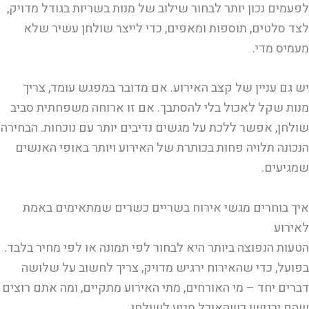
לפעמים נכון יותר לבחור שילוב של מנות בשריות בגודל מדויק,
לצד סלטים, תוספות ומאפים, כדי לייצר שולחן עשיר שלא
מעמיס מדי.
יש גם עניין של קצב האירוע. אם מדובר במפגש עומד, צריך
מנות שקל לאכול בלי להסתבך. אם זו ארוחה משפחתית סביב
שולחן, אפשר ללכת על מגשים נדיבים יותר עם נוכחות. הבחירה
הנכונה תלויה פחות בכותרת של האירוע ויותר באופי האנשים
שמגיעים.
איך בוחרים מגשי אירוח בשריים כשרים שמתאימים באמת
לאירוע
הטעות הנפוצה ביותר היא לבחור לפי תמונה או לפי מחיר בלבד.
בפועל, כדי שהאירוח ירגיש מדויק, צריך לחשוב על שלושה
דברים יחד – מי האורחים, מתי האירוע מתקיים, ומה אתם רוצים
שהם ירגישו כשהאוכל מגיע לשולחן.