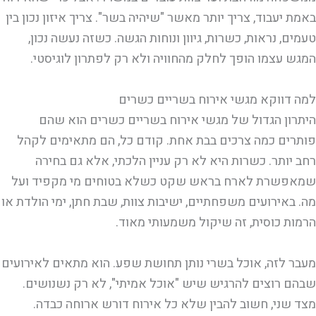
באמת יעבוד, צריך יותר מאשר "שיהיה בשר". צריך איזון נכון בין
טעמים, נראות, כשרות, גיוון ונוחות הגשה. כשזה נעשה נכון,
המגש עצמו הופך לחלק מהחוויה ולא רק לפתרון לוגיסטי.
למה דווקא מגשי אירוח בשריים כשרים
היתרון הגדול של מגשי אירוח בשריים כשרים הוא שהם
פותרים כמה צרכים בבת אחת. קודם כל, הם מתאימים לקהל
רחב יותר. כשרות היא לא רק עניין הלכתי, אלא גם בחירה
שמאפשרת לארח בראש שקט כשלא בטוחים מי מקפיד ועל
מה. באירועים משפחתיים, ישיבות צוות, שבת חתן, ימי הולדת או
הרמות כוסית, זה שיקול משמעותי מאוד.
מעבר לזה, אוכל בשרי נותן תחושת שפע. הוא מתאים לאירועים
שבהם רוצים להרגיש שיש "אוכל אמיתי", לא רק נשנושים.
מצד שני, חשוב להבין שלא כל אירוח דורש ארוחה כבדה.