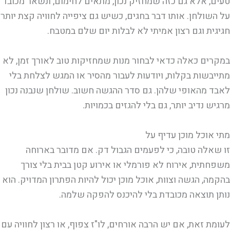
טעים, אלא גם כזה שמחזיק נכון, מתאים לחימום, ונשאר מכובד
על השולחן. אותו דבר בחגים, כשיש גם ציפייה לחוויה קצת יותר
חגיגית וגם רצון אמיתי לא לבלות יום שלם במטבח.
במקרים כאלה כדאי לבחור מנות שמחזיקות טוב לאורך זמן, לא
מתייבשות בקלות, ויודעות לעבור מהסיר או המגש לצלחת בלי
לאבד מהאופי שלהן. גם סדר ההגשה חשוב. שולחן שנבנה נכון
מרגיש נדיב יותר, גם בלי להגזים בכמויות.
מתי אוכל מוכן עדיף על
קייטרינג קטן
זו שאלה טובה, כי לפעמים הגבול דק. אם מדובר בארוחה
משפחתית, אירוח לא פורמלי או אירוע קטן בבית בלי צורך
בהקמה, הגשה וצוות, אוכל מוכן יכול להיות הפתרון המדויק. הוא
נותן תוצאה מכובדת בלי להיכנס להפקה שלמה.
לעומת זאת, אם יש הרבה אורחים, לו"ז צפוף, או רצון לחוויה עם