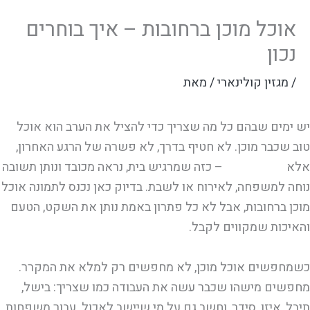
אוכל מוכן ברחובות – איך בוחרים
נכון
/
מגזין קולינארי
/ מאת
יש ימים שבהם כל מה שצריך כדי להציל את הערב הוא אוכל
טוב שכבר מוכן. לא חטיף בדרך, לא פשרה של הרגע האחרון,
אלא
אוכל אמיתי
– כזה שמרגיש בית, נראה מכובד ונותן תשובה
נוחה למשפחה, לאירוח או לשבת. בדיוק כאן נכנס לתמונה אוכל
מוכן ברחובות, אבל לא כל פתרון באמת נותן את השקט, הטעם
והאיכות שמקווים לקבל.
כשמחפשים אוכל מוכן, לא מחפשים רק למלא את המקרר.
מחפשים מישהו שכבר עשה את העבודה כמו שצריך: בישל,
תיבל, איזן, סידר, וחשב גם על מי שיישב לאכול. עבור משפחות