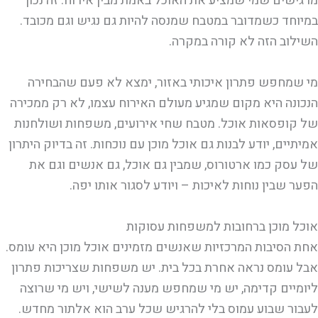
מרגישים שמי שמציע את האוכל באמת מבין אירוח. זה נכון
במיוחד כשמדובר במטבח שמנסה להיות גם נגיש וגם מכובד.
השילוב הזה לא קורה במקרה.
מי שמחפש פתרון איכותי באזור, ימצא לא פעם שהבחירה
הנכונה היא מקום שמגיע מעולם האירוח עצמו, לא רק ממכירה
של קופסאות אוכל. מטבח שחי אירועים, משפחות ושולחנות
אמיתיים, יודע לבנות גם אוכל מוכן עם נוכחות. זה בדיוק היתרון
של עסק כמו ארטורוס, שמבין גם אוכל, גם אנשים וגם את
הפער שבין נוחות לאיכות – ויודע לסגור אותו יפה.
אוכל מוכן ברחובות למשפחות עסוקות
אחת הסיבות המרכזיות שאנשים מזמינים אוכל מוכן היא עומס.
אבל עומס נראה אחרת בכל בית. יש משפחות שצריכות פתרון
ליומיים קדימה, יש מי שמחפש מענה לשישי, ויש מי שרוצה
לעבור שבוע עמוס בלי להרגיש שכל ערב הוא אלתור מחדש.