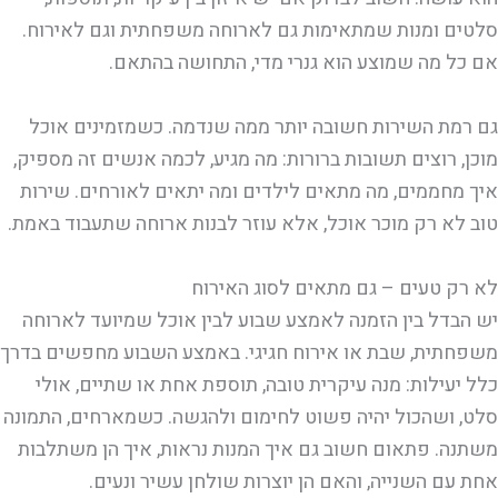
סלטים ומנות שמתאימות גם לארוחה משפחתית וגם לאירוח.
אם כל מה שמוצע הוא גנרי מדי, התחושה בהתאם.
גם רמת השירות חשובה יותר ממה שנדמה. כשמזמינים אוכל
מוכן, רוצים תשובות ברורות: מה מגיע, לכמה אנשים זה מספיק,
איך מחממים, מה מתאים לילדים ומה יתאים לאורחים. שירות
טוב לא רק מוכר אוכל, אלא עוזר לבנות ארוחה שתעבוד באמת.
לא רק טעים – גם מתאים לסוג האירוח
יש הבדל בין הזמנה לאמצע שבוע לבין אוכל שמיועד לארוחה
משפחתית, שבת או אירוח חגיגי. באמצע השבוע מחפשים בדרך
כלל יעילות: מנה עיקרית טובה, תוספת אחת או שתיים, אולי
סלט, ושהכול יהיה פשוט לחימום ולהגשה. כשמארחים, התמונה
משתנה. פתאום חשוב גם איך המנות נראות, איך הן משתלבות
אחת עם השנייה, והאם הן יוצרות שולחן עשיר ונעים.