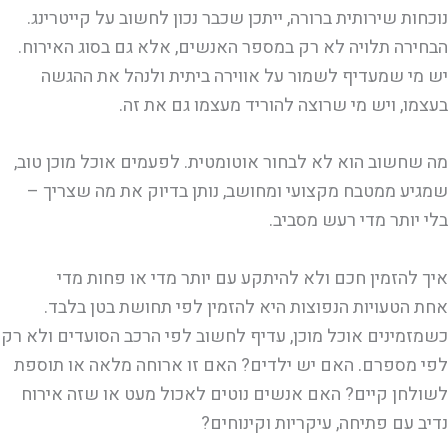
נוכחות שירותית ברורה, ייתכן שכבר נכון לחשוב על קייטרינג.
הבחירה תלויה לא רק במספר האנשים, אלא גם בסוג האירוח.
יש מי שמעדיף לשמור על אווירה ביתית ולנהל את ההגשה
בעצמו, ויש מי שרוצה להוריד מעצמו גם את זה.
מה שחשוב הוא לא לבחור אוטומטית. לפעמים אוכל מוכן טוב,
שמגיע ממטבח מקצועי ומחושב, נותן בדיוק את מה שצריך –
בלי יותר מדי רעש מסביב.
איך להזמין חכם ולא להיתקע עם יותר מדי או פחות מדי
אחת הטעויות הנפוצות היא להזמין לפי תחושת בטן בלבד.
כשמזמינים אוכל מוכן, עדיף לחשוב לפי הרכב הסועדים ולא רק
לפי מספרם. האם יש ילדים? האם זו ארוחה מלאה או תוספת
לשולחן קיים? האם אנשים נוטים לאכול מעט או שזה אירוח
נדיב עם פתיחה, עיקריות וקינוחים?