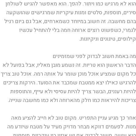
הוא לא מרגיש כמו ויתור. להפך. הוא מאפשר להגיש לשולחן
סירים, תוספות, סלטים ומנות עיקריות שמרגישים שהושקעה
בהם מחשבה. זה חשוב במיוחד כשמארחים, אבל גם ביום רגיל
לגמרי, כשפשוט רוצים ארוחה חמה בלי להתחיל עכשיו
קילופים, טיגונים וניקיונות.
מה באמת חשוב לבדוק לפני שמזמינים
הדבר הראשון הוא טריות. זה נשמע מובן מאליו, אבל בפועל לא
כל מקום שמציע אוכל מוכן שומר על אותה רמה. אוכל טוב צריך
להרגיש כאילו יצא ממטבח שמכבד את הסועד. הירקות צריכים
להיות רעננים, הבשר צריך להיות עסיסי ולא עייף, והתוספות
צריכות להיראות כמו חלק מהארוחה ולא כמו מחשבה שנייה.
אחר כך מגיע עניין התפריט. מקום טוב לא חייב להציע מאה
מנות. לפעמים דווקא מבחר מדויק מעיד על מטבח שיודע מה
הוא עושה. חשוב לבדוק אם יש איזון בין עיקריות, תוספות,