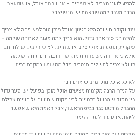
להגיע לשני מצבים לא נעימים – או שחסר אוכל, או שנשאר
הרבה מעבר למה שבאמת יש מי שיאכל.
עוד נקודה חשובה היא הגיוון. אוכל מוכן טוב למשפחה לא צריך
להיות רק סיר אחד גדול. הוא צריך לתת מענה לארוחה שלמה –
עיקרית, תוספות, אולי סלט או שתיים. לא כי חייבים שולחן חג,
אלא כי ארוחה משפחתית מרגישה הרבה יותר נוחה ושלמה
כשלא צריך להשלים חוסרים מכל מה שיש במקרה בבית.
לא כל אוכל מוכן מרגיש אותו דבר
על הנייר, הרבה מקומות מציעים אוכל מוכן. בפועל, יש פער גדול
בין מקום שמבשל בכמויות לבין מקום שחושב על חוויית אכילה.
ההבדל מורגש כבר בביס הראשון, אבל האמת היא שאפשר
לזהות אותו עוד לפני ההזמנה.
תפריט טוב יהיה ברור, מסודר, וייתן תחושה שיש יד מכוונת