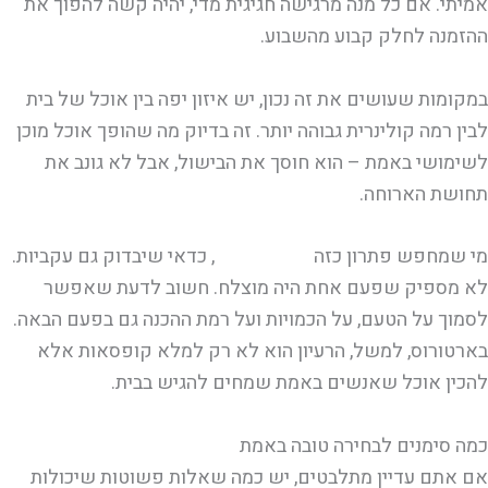
אמיתי. אם כל מנה מרגישה חגיגית מדי, יהיה קשה להפוך את
ההזמנה לחלק קבוע מהשבוע.
במקומות שעושים את זה נכון, יש איזון יפה בין אוכל של בית
לבין רמה קולינרית גבוהה יותר. זה בדיוק מה שהופך אוכל מוכן
לשימושי באמת – הוא חוסך את הבישול, אבל לא גונב את
תחושת הארוחה.
מי שמחפש פתרון כזה
בדרך קבועה
, כדאי שיבדוק גם עקביות.
לא מספיק שפעם אחת היה מוצלח. חשוב לדעת שאפשר
לסמוך על הטעם, על הכמויות ועל רמת ההכנה גם בפעם הבאה.
בארטורוס, למשל, הרעיון הוא לא רק למלא קופסאות אלא
להכין אוכל שאנשים באמת שמחים להגיש בבית.
כמה סימנים לבחירה טובה באמת
אם אתם עדיין מתלבטים, יש כמה שאלות פשוטות שיכולות