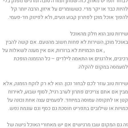
לבחור תפריט מאוזן, כזה שנותן תמורה טובה ומרגיש מפנק בלי
להיות כבד או יקר מדי. כששומרים על איזון, הרבה יותר קל
להפוך אוכל מוכן לפתרון קבוע ונעים, ולא לפינוק חד-פעמי.
שירות טוב הוא חלק מהאוכל
באוכל מוכן, השירות לא פחות חשוב מהטעם. אם קשה להבין
מה מזמינים
, אם הכמויות לא ברורות, אם אין מענה לשאלות על
רכיבים, אלרגנים או התאמה לילדים – כל ההזמנה הופכת
למעמסה במקום להקלה.
שירות טוב עוזר לכם לבחור נכון. הוא לא רק לוקח הזמנה, אלא
מבין אם אתם צריכים פתרון לערב רגיל, לסוף שבוע, לאירוח
קטן או לתקופה עמוסה במיוחד. לפעמים עצה אחת נכונה על
כמויות או שילובים בתפריט חוסכת גם כסף וגם עוגמת נפש.
זה גם המקום שבו מרגישים אם יש מאחורי האוכל גישה של