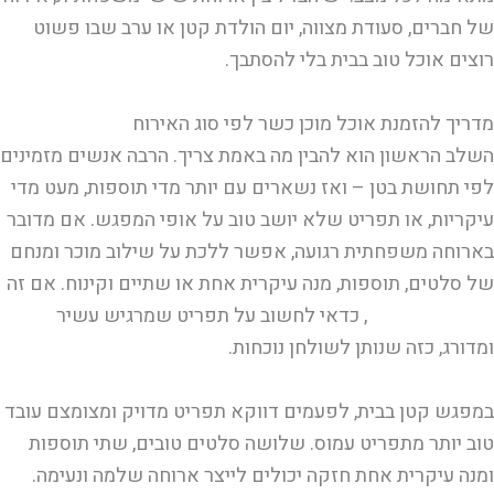
של חברים, סעודת מצווה, יום הולדת קטן או ערב שבו פשוט
רוצים אוכל טוב בבית בלי להסתבך.
מדריך להזמנת אוכל מוכן כשר לפי סוג האירוח
השלב הראשון הוא להבין מה באמת צריך. הרבה אנשים מזמינים
לפי תחושת בטן – ואז נשארים עם יותר מדי תוספות, מעט מדי
עיקריות, או תפריט שלא יושב טוב על אופי המפגש. אם מדובר
בארוחה משפחתית רגועה, אפשר ללכת על שילוב מוכר ומנחם
של סלטים, תוספות, מנה עיקרית אחת או שתיים וקינוח. אם זה
אירוח חגיגי יותר
, כדאי לחשוב על תפריט שמרגיש עשיר
ומדורג, כזה שנותן לשולחן נוכחות.
במפגש קטן בבית, לפעמים דווקא תפריט מדויק ומצומצם עובד
טוב יותר מתפריט עמוס. שלושה סלטים טובים, שתי תוספות
ומנה עיקרית אחת חזקה יכולים לייצר ארוחה שלמה ונעימה.