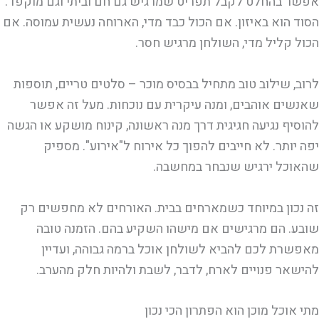
אפשר בהחלט לקבל תפריט שמרגיש גם חם וביתי וגם מוקפד.
הסוד הוא באיזון. אם הכול כבד מדי, הארוחה נעשית עמוסה. אם
הכול קליל מדי, השולחן מרגיש חסר.
לרוב, שילוב טוב מתחיל בבסיס מוכר – סלטים טריים, תוספות
שאנשים אוהבים, ומנה עיקרית עם נוכחות. מעל זה אפשר
להוסיף נגיעה חגיגית דרך מנה ראשונה, קינוח מושקע או הגשה
יפה יותר. לא חייבים להפוך כל אירוח ל"אירוע". מספיק
שהאוכל ירגיש שנבחר במחשבה.
זה נכון במיוחד כשמארחים בבית. האורחים לא מחפשים רק
שובע. הם מרגישים אם מישהו השקיע בהם. הזמנה טובה
מאפשרת לכם להביא לשולחן אוכל ברמה גבוהה, ועדיין
להישאר פנויים לארח, לדבר, לשבת ולהיות חלק מהערב.
מתי אוכל מוכן הוא הפתרון הכי נכון