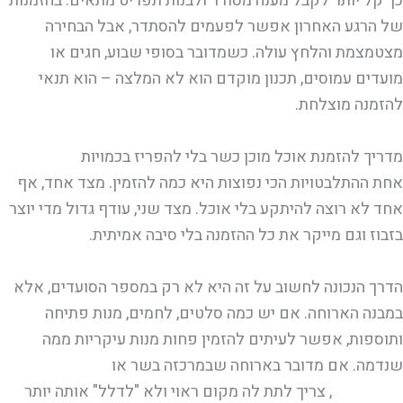
כך קל יותר לקבל מענה מסודר ולבנות תפריט מתאים. בהזמנות
של הרגע האחרון אפשר לפעמים להסתדר, אבל הבחירה
מצטמצמת והלחץ עולה. כשמדובר בסופי שבוע, חגים או
מועדים עמוסים, תכנון מוקדם הוא לא המלצה – הוא תנאי
להזמנה מוצלחת.
מדריך להזמנת אוכל מוכן כשר בלי להפריז בכמויות
אחת ההתלבטויות הכי נפוצות היא כמה להזמין. מצד אחד, אף
אחד לא רוצה להיתקע בלי אוכל. מצד שני, עודף גדול מדי יוצר
בזבוז וגם מייקר את כל ההזמנה בלי סיבה אמיתית.
הדרך הנכונה לחשוב על זה היא לא רק במספר הסועדים, אלא
במבנה הארוחה. אם יש כמה סלטים, לחמים, מנות פתיחה
ותוספות, אפשר לעיתים להזמין פחות מנות עיקריות ממה
שנדמה. אם מדובר בארוחה שבמרכזה בשר או
מנה עיקרית
משמעותית
, צריך לתת לה מקום ראוי ולא "לדלל" אותה יותר