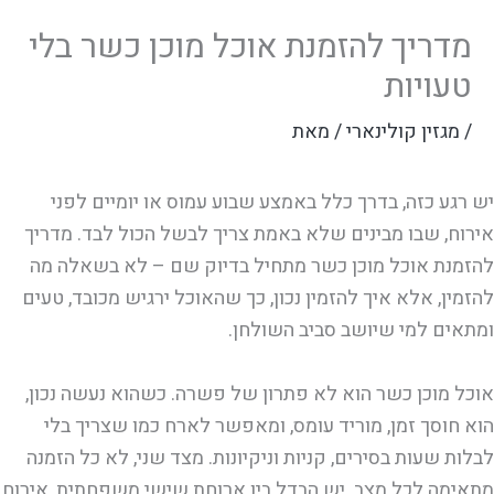
מדריך להזמנת אוכל מוכן כשר בלי
טעויות
/
מגזין קולינארי
/ מאת
יש רגע כזה, בדרך כלל באמצע שבוע עמוס או יומיים לפני
אירוח, שבו מבינים שלא באמת צריך לבשל הכול לבד. מדריך
להזמנת אוכל מוכן כשר מתחיל בדיוק שם – לא בשאלה מה
להזמין, אלא איך להזמין נכון, כך שהאוכל ירגיש מכובד, טעים
ומתאים למי שיושב סביב השולחן.
אוכל מוכן כשר הוא לא פתרון של פשרה. כשהוא נעשה נכון,
הוא חוסך זמן, מוריד עומס, ומאפשר לארח כמו שצריך בלי
לבלות שעות בסירים, קניות וניקיונות. מצד שני, לא כל הזמנה
מתאימה לכל מצב. יש הבדל בין ארוחת שישי משפחתית, אירוח