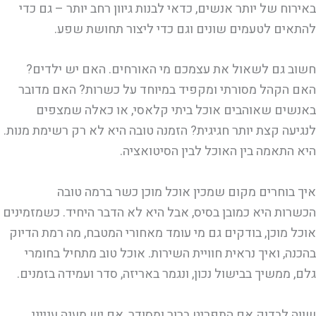
באירוח של יותר אנשים, כדאי לבנות גיוון רחב יותר – גם כדי
להתאים לטעמים שונים וגם כדי ליצור תחושת שפע.
חשוב גם לשאול את עצמכם מי האורחים. האם יש ילדים?
האם הקהל מסורתי ומקפיד במיוחד על כשרות? האם מדובר
באנשים שאוהבים אוכל ביתי קלאסי, או כאלה שמצפים
לנגיעה קצת יותר חגיגית? הזמנה טובה היא לא רק רשימת מנות.
היא התאמה בין האוכל לבין הסיטואציה.
איך בוחרים מקום שמכין אוכל מוכן כשר ברמה טובה
הכשרות היא כמובן בסיס, אבל היא לא הדבר היחיד. כשמזמינים
אוכל מוכן, בודקים גם מי עומד מאחורי המטבח, מה רמת הדיוק
בהכנה, ואיך נראית חוויית השירות. אוכל טוב מתחיל בחומרי
גלם, ממשיך בבישול נכון, ונגמר באריזה, סדר ועמידה בזמנים.
שווה לבדוק אם התפריט ברור ומסודר, אם יש מענה ענייני