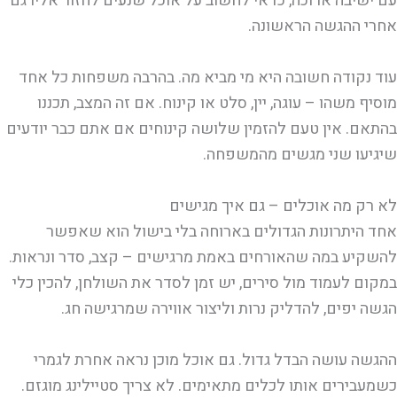
עם ישיבה ארוכה, כדאי לחשוב על אוכל שנעים לחזור אליו גם
אחרי ההגשה הראשונה.
עוד נקודה חשובה היא מי מביא מה. בהרבה משפחות כל אחד
מוסיף משהו – עוגה, יין, סלט או קינוח. אם זה המצב, תכננו
בהתאם. אין טעם להזמין שלושה קינוחים אם אתם כבר יודעים
שיגיעו שני מגשים מהמשפחה.
לא רק מה אוכלים – גם איך מגישים
אחד היתרונות הגדולים בארוחה בלי בישול הוא שאפשר
להשקיע במה שהאורחים באמת מרגישים – קצב, סדר ונראות.
במקום לעמוד מול סירים, יש זמן לסדר את השולחן, להכין כלי
הגשה יפים, להדליק נרות וליצור אווירה שמרגישה חג.
ההגשה עושה הבדל גדול. גם אוכל מוכן נראה אחרת לגמרי
כשמעבירים אותו לכלים מתאימים. לא צריך סטיילינג מוגזם.