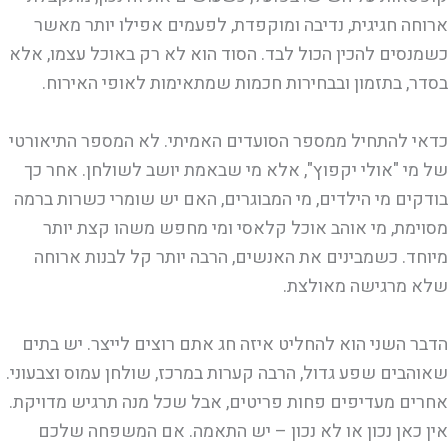
ארוחה חגיגית, נדיבה ומוקפדת, לפעמים אפילו יותר מאשר
כשמנסים להכין הכול לבד. הסוד הוא לא רק באוכל עצמו, אלא
בסדר, בתזמון ובבחירות חכמות שמתאימות לאופי האירוח.
כדאי להתחיל ממספר הסועדים האמיתי. לא המספר התיאורטי
של מי "אולי יקפוץ", אלא מי שבאמת יושב לשולחן. אחר כך
בודקים מי הילדים, מי המבוגרים, האם יש שומרי כשרות ברמה
מסוימת, מי אוהב אוכל קלאסי ומי מחפש משהו קצת יותר
מיוחד. כשמבינים את האנשים, הרבה יותר קל לבנות ארוחה
שלא מרגישה מאולצת.
הדבר השני הוא להחליט איזה חג אתם רוצים לייצר. יש בתים
שאוהבים שפע גדול, הרבה קערות במרכז, שולחן עמוס וצבעוני.
אחרים מעדיפים פחות פריטים, אבל שכל מנה תרגיש מדויקת.
אין כאן נכון או לא נכון – יש התאמה. אם המשפחה שלכם