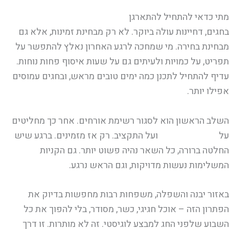
מתי כדאי להתחיל להתארגן
בחגים, דחיינות עולה ביוקר. לא רק מבחינת זמינות, אלא גם
מבחינת בחירה. מי שמחכה לרגע האחרון נאלץ להתפשר על
תפריט, על כמויות ולעיתים גם על שעות איסוף פחות נוחות.
עדיף להתחיל לתכנן כמה ימים טובים מראש, ובחגים עמוסים
אפילו יותר.
השלב הראשון הוא לסגור רשימת אורחים. אחר כך מחליטים
על
מסגרת התפריט
ועל התקציב. רק אז מזמינים. ברגע שיש
החלטה ברורה, כל השאר נהיה פשוט יותר. גם הקניות
המשלימות נעשות מדויקות, וגם הראש נרגע.
באזור יבנה והשפלה, משפחות רבות מחפשות בדיוק את
הפתרון הזה – אוכל חגיגי, כשר, מסודר, בלי להפוך את כל
השבוע שלפני החג למבצע לוגיסטי. זה לא מותרות. זו דרך