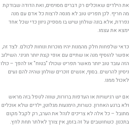
את הילדים שאוכלים רק דברים מסוימים, ואת הדודה שבודקת
מה חריף. לכן תפריט טוב לא מנסה לרצות כל אדם עם מנה
נפרדת, אלא בונה שולחן שיש בו מספיק גיוון כדי שכל אחד
ימצא את עצמו.
כדאי שלפחות חלק מהמנות יהיו מוכרות ונוחות לכולם. לצד זה,
אפשר להוסיף מנה או שתיים עם אופי קצת יותר חגיגי. השילוב
הזה עובד טוב יותר מאשר תפריט שכולו "בטוח" או להפך – כולו
ניסיון להרשים. בסוף, אנשים זוכרים שולחן שהיה להם נעים
לאכול ממנו.
אם יש רגישויות או העדפות ברורות, שווה לטפל בזה מראש
ולא ברגע האחרון. כשרות, הימנעות מגלוטן, ילדים שלא אוכלים
מתובל – כל אלה לא צריכים לנהל את הערב, רק לקבל מקום
בתכנון. כשחושבים על זה בזמן, אין צורך לאלתר תחת לחץ.