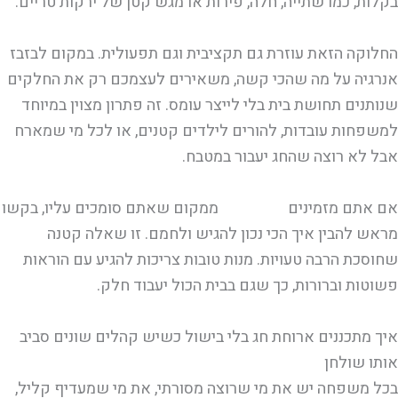
בקלות, כמו שתייה, חלה, פירות או מגש קטן של ירקות טריים.
החלוקה הזאת עוזרת גם תקציבית וגם תפעולית. במקום לבזבז
אנרגיה על מה שהכי קשה, משאירים לעצמכם רק את החלקים
שנותנים תחושת בית בלי לייצר עומס. זה פתרון מצוין במיוחד
למשפחות עובדות, להורים לילדים קטנים, או לכל מי שמארח
אבל לא רוצה שהחג יעבור במטבח.
אם אתם מזמינים
אוכל מוכן
ממקום שאתם סומכים עליו, בקשו
מראש להבין איך הכי נכון להגיש ולחמם. זו שאלה קטנה
שחוסכת הרבה טעויות. מנות טובות צריכות להגיע עם הוראות
פשוטות וברורות, כך שגם בבית הכול יעבוד חלק.
איך מתכננים ארוחת חג בלי בישול כשיש קהלים שונים סביב
אותו שולחן
בכל משפחה יש את מי שרוצה מסורתי, את מי שמעדיף קליל,