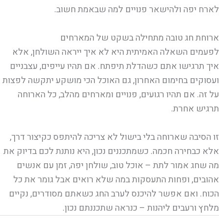
לארח יפה ולהישאר פנויים למה שבאמת חשוב.
ארוחת חג טובה מתחילה בשקט של המארחים
לפעמים השאלה האמיתית היא לא איך ייראה השולחן, אלא
איך תרגישו אתם כשהדלת תיפתח. אם תהיו עייפים, עצבניים
ועסוקים בחימום האחרון, גם האוכל הכי מושקע יתקשה לפצות
על זה. אם תהיו רגועים, פנויים ומארחים מהלב, כל הארוחה
תרגיש אחרת.
זו הסיבה שארוחה בלי בישול לא צריכה להיתפס כקיצור דרך,
אלא כבחירה חכמה. כשמתכננים נכון, היא נותנת לכם בדיוק את
מה שחג אמור לתת – אוכל טוב, שולחן יפה, זמן עם אנשים
אהובים, ופחות התעסקות במה שלא רואים אבל גומר את כל
הכוח. ואם אפשר להיכנס לערב החג כשאתם מסודרים, נקיים
מלחץ ורעבים ליהנות – כנראה שתכננתם נכון.