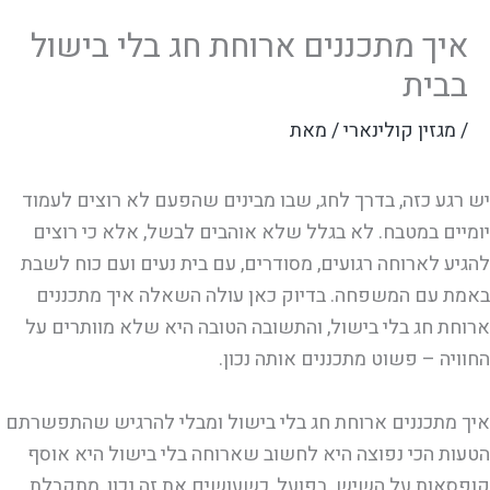
איך מתכננים ארוחת חג בלי בישול
בבית
/
מגזין קולינארי
/ מאת
יש רגע כזה, בדרך לחג, שבו מבינים שהפעם לא רוצים לעמוד
יומיים במטבח. לא בגלל שלא אוהבים לבשל, אלא כי רוצים
להגיע לארוחה רגועים, מסודרים, עם בית נעים ועם כוח לשבת
באמת עם המשפחה. בדיוק כאן עולה השאלה איך מתכננים
ארוחת חג בלי בישול, והתשובה הטובה היא שלא מוותרים על
החוויה – פשוט מתכננים אותה נכון.
איך מתכננים ארוחת חג בלי בישול ומבלי להרגיש שהתפשרתם
הטעות הכי נפוצה היא לחשוב שארוחה בלי בישול היא אוסף
קופסאות על השיש. בפועל, כשעושים את זה נכון, מתקבלת