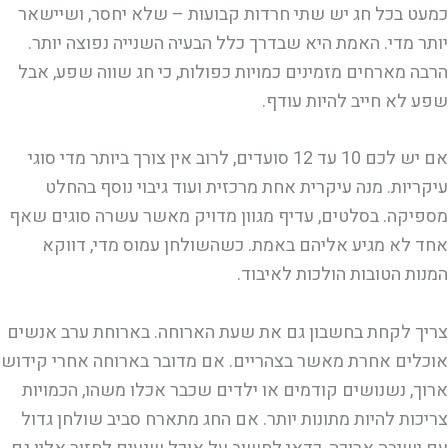
כמעט בכל חג יש שתי חרדות קבועות – שלא יחסר, ושיישאר
יותר מדי. האמת היא שבדרך כלל הבעיה השנייה נפוצה יותר.
הרבה מארחים מזמינים כמויות כפולות, כי חג שווה שפע, אבל
שפע לא חייב להיות עודף.
אם יש לכם 10 עד 12 סועדים, לרוב אין צורך ביותר מדי סוגי
עיקריות. מנה עיקרית אחת מרכזית ועוד גיבוי נוסף בהחלט
מספיקה. בסלטים, עדיף מגוון מדויק מאשר עשרה סוגים שאף
אחד לא מגיע אליהם באמת. כשהשולחן עמוס מדי, דווקא
המנות הטובות הולכות לאיבוד.
צריך לקחת בחשבון גם את שעת הארוחה. בארוחת ערב אנשים
אוכלים אחרת מאשר בצהריים. אם מדובר בארוחה אחרי קידוש
ארוך, נשנושים קודמים או ילדים שכבר אכלו משהו, הכמויות
צריכות להיות מתונות יותר. אם החג מתארח סביב שולחן גדול