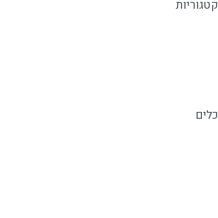
קטגוריות
אירועים קטנים
מגזין קולינארי
קייטרינג בשרי
כלים
התחבר
פיד רשומות
פיד תגובות
WordPress.org