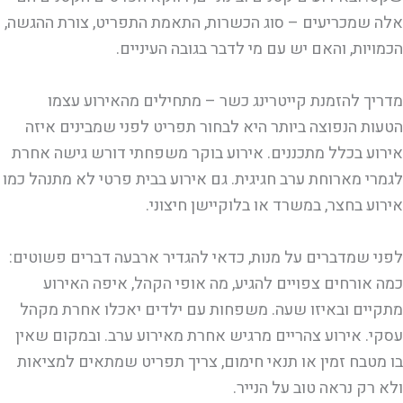
אלה שמכריעים – סוג הכשרות, התאמת התפריט, צורת ההגשה,
הכמויות, והאם יש עם מי לדבר בגובה העיניים.
מדריך להזמנת קייטרינג כשר – מתחילים מהאירוע עצמו
הטעות הנפוצה ביותר היא לבחור תפריט לפני שמבינים איזה
אירוע בכלל מתכננים. אירוע בוקר משפחתי דורש גישה אחרת
לגמרי מארוחת ערב חגיגית. גם אירוע בבית פרטי לא מתנהל כמו
אירוע בחצר, במשרד או בלוקיישן חיצוני.
לפני שמדברים על מנות, כדאי להגדיר ארבעה דברים פשוטים:
כמה אורחים צפויים להגיע, מה אופי הקהל, איפה האירוע
מתקיים ובאיזו שעה. משפחות עם ילדים יאכלו אחרת מקהל
עסקי. אירוע צהריים מרגיש אחרת מאירוע ערב. ובמקום שאין
בו מטבח זמין או תנאי חימום, צריך תפריט שמתאים למציאות
ולא רק נראה טוב על הנייר.