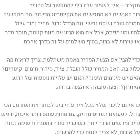
תקציב – איך לשמור עליו בלי להתפשר על החוויה
רוב האנשים לא מחפשים את הקייטרינג הכי זול. הם מחפשים
תמורה טובה ושקט נפשי. וזה הבדל גדול. מחיר נמוך עלול
להישמע מפתה, אבל אם הוא מגיע עם מנות קטנות, חוסר סדר
או שירות לא ברור, בסוף משלמים על זה בדרך אחרת.
כדי להבין אם הצעת המחיר באמת משתלמת, צריך לראות מה
כלול בה. האם המחיר כולל הובלה, ציוד, סידור, חימום, קינוחים?
האם יש מינימום הזמנה? האם יש עלויות נוספות של הרגע
האחרון? הצעה טובה היא הצעה ברורה.
כדאי גם לזכור שלא בכל אירוע חייבים לבחור את הפורמט הכי
גדול. לפעמים תפריט מדויק, עם פחות עומס ויותר איכות, ירגיש
נדיב ומרשים הרבה יותר. כשיש יד טובה במטבח וחשיבה נכונה
על אירוח, לא צריך לנפח כדי להרשים.