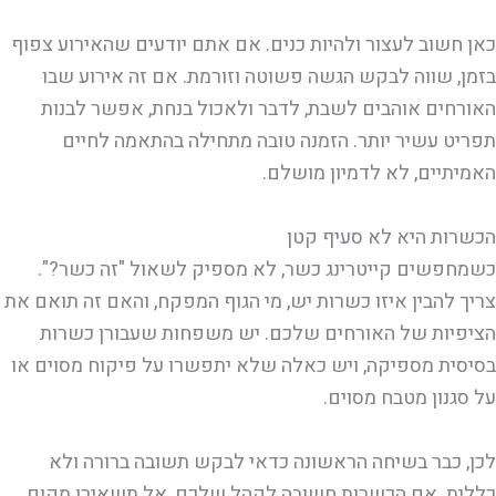
כאן חשוב לעצור ולהיות כנים. אם אתם יודעים שהאירוע צפוף
בזמן, שווה לבקש הגשה פשוטה וזורמת. אם זה אירוע שבו
האורחים אוהבים לשבת, לדבר ולאכול בנחת, אפשר לבנות
תפריט עשיר יותר. הזמנה טובה מתחילה בהתאמה לחיים
האמיתיים, לא לדמיון מושלם.
הכשרות היא לא סעיף קטן
כשמחפשים קייטרינג כשר, לא מספיק לשאול "זה כשר?".
צריך להבין איזו כשרות יש, מי הגוף המפקח, והאם זה תואם את
הציפיות של האורחים שלכם. יש משפחות שעבורן כשרות
בסיסית מספיקה, ויש כאלה שלא יתפשרו על פיקוח מסוים או
על סגנון מטבח מסוים.
לכן, כבר בשיחה הראשונה כדאי לבקש תשובה ברורה ולא
כללית. אם הכשרות חשובה לקהל שלכם, אל תשאירו מקום