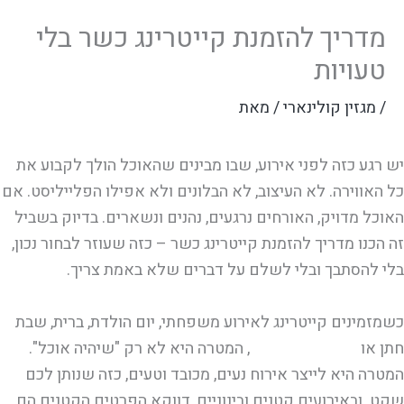
מדריך להזמנת קייטרינג כשר בלי
טעויות
/
מגזין קולינארי
/ מאת
יש רגע כזה לפני אירוע, שבו מבינים שהאוכל הולך לקבוע את
כל האווירה. לא העיצוב, לא הבלונים ולא אפילו הפלייליסט. אם
האוכל מדויק, האורחים נרגעים, נהנים ונשארים. בדיוק בשביל
זה הכנו מדריך להזמנת קייטרינג כשר – כזה שעוזר לבחור נכון,
בלי להסתבך ובלי לשלם על דברים שלא באמת צריך.
כשמזמינים קייטרינג לאירוע משפחתי, יום הולדת, ברית, שבת
חתן או
מפגש עסקי קטן
, המטרה היא לא רק "שיהיה אוכל".
המטרה היא לייצר אירוח נעים, מכובד וטעים, כזה שנותן לכם
שקט. ובאירועים קטנים ובינוניים, דווקא הפרטים הקטנים הם