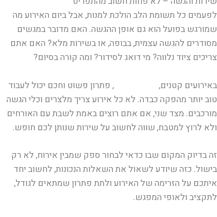
שירות והגשה – לא פחות חשוב מהתפריט
לפעמים כל תשומת הלב הולכת למנות, אבל ביום האירוע מה
שמורגש בפועל הוא גם אופן ההגשה. האם מדובר במגשים
מסודרים להגשה עצמית, בבופה, או בשירות מלא? האם אתם
צריכים ציוד נלווה? מי דואג לסידור? ומה קורה בסיום?
באירועים קטנים,
במיוחד בבית
, פתרון פשוט וחכם יכול לעבוד
טוב יותר מהפקה כבדה. לא כל אירוע צריך מלצרים וכלי הגשה
מורכבים. מצד שני, אם אתם רוצים באמת לשבת עם האורחים
ולא לרוץ למטבח, שווה לחשוב על שירות שנותן לכם חופש.
זה בדיוק המקום שבו כדאי לבחור ספק שמבין אירוח, לא רק
בישול. כזה שיודע לשאול את השאלות הנכונות, לחשוב יחד
איתכם על הזרימה של האירוע ולתת פתרון שמתאים לגודל,
לתקציב ולאופי המפגש.