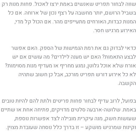
שווה לבחור תפריט שאנשים באמת ירצו לאכול. פחות מנות רק
בשביל הרושם, יותר מחשבה על רצף נכון של ארוחה. אם כל
המנות כבדות, האורחים מתעייפים מהר. אם הכול קל מדי,
האירוע מרגיש חסר.
כדאי לבדוק גם את רמת הגמישות של הספק. האם אפשר
לבצע התאמות? האם יש מענה לילדים? מה עושים אם יש
אורח שלא אוכל גלוטן, נמנע מחריף או מעדיף מנות מסוימות?
לא כל אירוע דורש תפריט מורכב, אבל כן חשוב שתהיה
הקשבה.
בפועל, לרוב עדיף לבחור פחות פריטים ולתת להם להיות טובים
באמת. שלושה-ארבעה סלטים מדויקים, פתיחה אחת או שתיים
שעושות חשק, מנה עיקרית מובילה לצד אפשרות נוספת,
וקינוח שמרגיש מושקע – זו בדרך כלל נוסחה שעובדת מצוין.